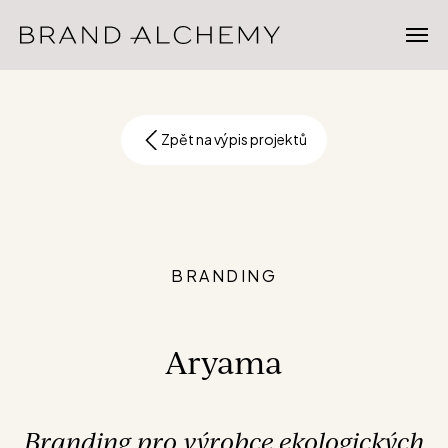
Zpět na výpis projektů
BRANDING
Aryama
Branding pro výrobce ekologických